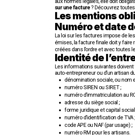
aux normes légales, elle doit obliga
sur une facture
? Découvrez toutes 
Les mentions obli
Numéro et date de
La loi sur les factures impose de l
émises, la facture finale doit y fair
créées dans l’ordre et avec toutes l
Identité de l’entr
Les informations suivantes doivent fi
auto-entrepreneur ou d’un artisan du
dénomination sociale, ou nom e
numéro SIREN ou SIRET ;
numéro d’immatriculation au RCS (
adresse du siège social ;
forme juridique et capital social
numéro d’identification de TVA 
code APE ou NAF (par usage) ;
numéro RM pour les artisans.