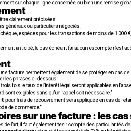
rement sur chaque ligne concernée, ou bien une remise global
iement
tre clairement précisées :
is généraux ou particuliers négociés ;
èque, espèces pour les transactions de moins de 1 000 €, v
iement anticipé, le cas échéant (si aucun escompte n'est a
ent
r une facture permettent également de se protéger en cas de r
uter les phrases ci-dessous :
rois fois le taux de l’intérêt légal seront applicables en l’ab
rd sont exigibles sans qu’un rappel soit nécessaire."
40 € pour frais de recouvrement sera appliquée en cas de r
 Code de commerce."
ires sur une facture : les cas
s de l’art, il faut également tenir compte des particularités de