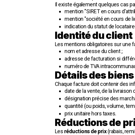
Il existe également quelques cas part
mention "SIRET en cours d’attri
mention "société en cours de liq
indication du statut de locataire
Identité du client
Les mentions obligatoires sur une fac
nom et adresse du client ;
adresse de facturation si différ
numéro de TVA intracommunautair
Détails des bien
Chaque facture doit contenir des info
date de la vente, de la livraiso
désignation précise des marcha
quantité (ou poids, volume, temp
prix unitaire hors taxes.
Réductions de pr
Les
réductions de prix
(rabais, rem