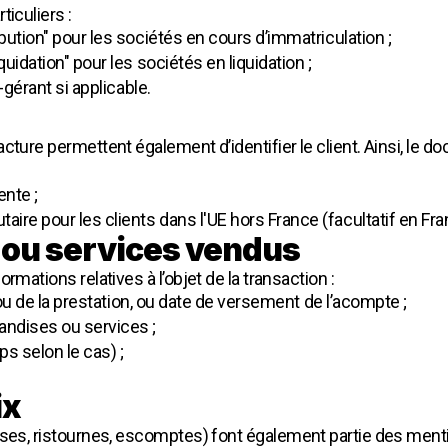
iculiers :
bution" pour les sociétés en cours d’immatriculation ;
uidation" pour les sociétés en liquidation ;
-gérant si applicable.
ture permettent également d’identifier le client. Ainsi, le do
ente ;
e pour les clients dans l'UE hors France (facultatif en Fra
s ou services vendus
rmations relatives à l’objet de la transaction :
n ou de la prestation, ou date de versement de l’acompte ;
ndises ou services ;
s selon le cas) ;
ix
ises, ristournes, escomptes) font également partie des menti