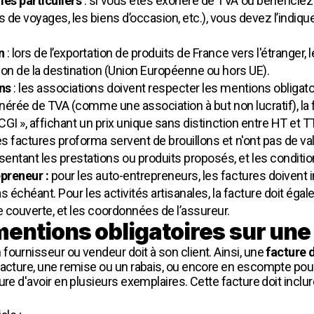
es particuliers
: si vous êtes exonéré de TVA ou bénéficiez
 de voyages, les biens d’occasion, etc.), vous devez l’indiqu
on
: lors de l’exportation de produits de France vers l'étranger,
ion de la destination (Union Européenne ou hors UE).
ons
: les associations doivent respecter les mentions obligato
onérée de TVA (comme une association à but non lucratif), la 
 CGI », affichant un prix unique sans distinction entre HT et T
les factures proforma servent de brouillons et n'ont pas de val
tant les prestations ou produits proposés, et les conditions
preneur :
pour les auto-entrepreneurs, les factures doivent
cas échéant. Pour les activités artisanales, la facture doit ég
 couverte, et les coordonnées de l’assureur.
mentions obligatoires sur une 
fournisseur ou vendeur doit à son client. Ainsi, une
facture 
facture, une remise ou un rabais, ou encore en escompte pou
ure d'avoir en plusieurs exemplaires. Cette facture doit inclu