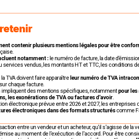
 retenir
ment contenir plusieurs mentions légales pour être confo
nçaise.
incluent notamment :
le numéro de facture, la date d’émission
s ou services vendus, les montants HT et TTC, les conditions d
 la TVA doivent faire apparaître
leur numéro de TVA intracom
sur chaque facture.
uts impliquent des mentions spécifiques, notamment
pour les
ns, les exonérations de TVA ou factures d’avoir
.
ation électronique prévue entre 2026 et 2027, les entreprise
tures électroniques dans des formats structurés
comme Fac
action entre un vendeur et un acheteur, qu'il s'agisse de la ve
t émise au moment de l'exécution de l'accord. Pour être con