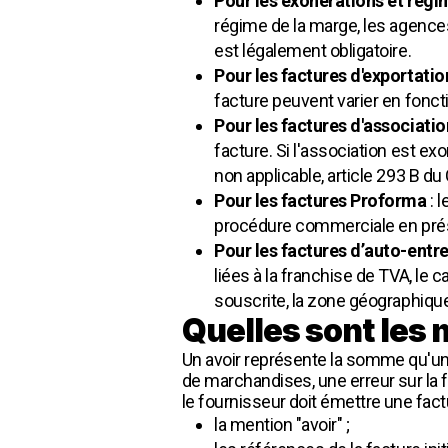
Pour les exonérations et régim
régime de la marge, les agences
est légalement obligatoire.
Pour les factures d'exportati
facture peuvent varier en fonct
Pour les factures d'associati
facture. Si l'association est ex
non applicable, article 293 B du
Pour les factures Proforma
: 
procédure commerciale en présen
Pour les factures d’auto-entre
liées à la franchise de TVA, le 
souscrite, la zone géographique
Quelles sont les 
Un avoir représente la somme qu'un 
de marchandises, une erreur sur la 
le fournisseur doit émettre une fact
la mention "avoir" ;