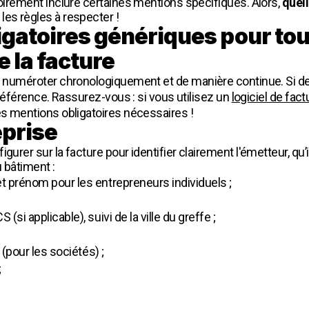
toirement inclure certaines mentions spécifiques. Alors,
quell
les règles à respecter !
gatoires génériques pour tou
 la facture
es numéroter chronologiquement et de manière continue. Si d
e référence. Rassurez-vous : si vous utilisez un
logiciel de fact
es mentions obligatoires nécessaires !
eprise
gurer sur la facture pour identifier clairement l'émetteur, qu’i
 bâtiment :
t prénom pour les entrepreneurs individuels ;
si applicable), suivi de la ville du greffe ;
 (pour les sociétés) ;
;