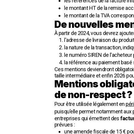
les références de la facture initi
le montant HT de la remise acco
le montant de la TVA correspon
De nouvelles men
À partir de 2024, vous devrez ajoute
l'adresse de livraison du produit 
la nature de la transaction, indi
le numéro SIREN de l'acheteur 
la référence au paiement basé su
Ces mentions deviendront obligatoir
taille intermédiaire et enfin 2026 po
Mentions obligato
de non-respect ?
Pour être utilisée légalement en
pér
puisqu’elle permet notamment aux p
entreprises qui émettent des
factu
prévues :
une amende fiscale de 15 € pou