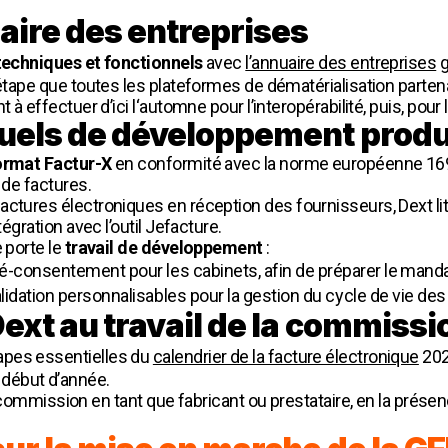
aire des entreprises
techniques et fonctionnels
avec
l’annuaire des entreprises
g
 étape que toutes les plateformes de dématérialisation partena
 à effectuer d’ici l‘automne pour l’interopérabilité, puis, pour 
tuels de développement produ
ormat Factur-X
en conformité avec la norme européenne 1693
 de factures.
actures électroniques en réception des fournisseurs, Dext lit
tégration avec l’outil Jefacture.
 porte le
travail de développement
:
é-consentement pour les cabinets, afin de
préparer le mand
dation personnalisables pour la gestion du cycle de vie des
Dext au travail de la commis
apes essentielles du
calendrier de la facture électronique
202
 début d’année.
ssion en tant que fabricant ou prestataire, en la présence