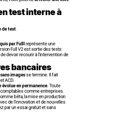
en test interne à
 de test
.
uis par Fulll
représente une
ion Full V2 est sortie des tests
e devoir recourir à l’intervention de
res bancaires
t
sans images
se termine. Il fait
 et ACD.
e évolue en permanence
. Toute
rts-comptables comme entreprises.
s comme bêta, la mise en production
avec de l’innovation et de nouvelles
z par un essai gratuit et sans