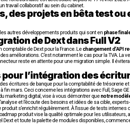
 un travail collaboratif au sein du cabinet.
, des projets en bêta test ou 
 les autres développements produits qui sont en
phase finale
ration de Dext dans Full V2
ion comptable de Dext pour la France. Le
changement d’API req
es améliorations. C’est notamment le cas pour la TVA. La vers
cteur reste en attente pour une migration simple. Il évitera d
pour l’intégration des écritu
des écritures de banque pour la comptabilité de trésorerie e
 à fin mars. Ceci concerne les intégrations avec Full, Sage GE
u marketing digital, vise à vous démontrer que
notre modèl
l’analyse et l’écoute des besoins et idées de sa cible, expe
 produit s’enrichit régulièrement. À l’issue de tests interne
admap produit vise la qualité optimale pour les utilisateurs, 
el Dext et toute la palette de modules disponibles, commence