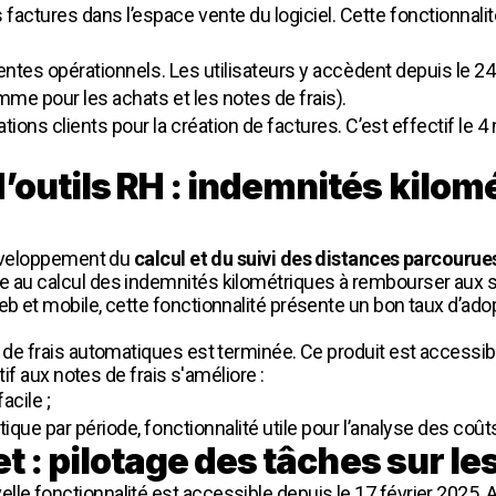
ctures dans l’espace vente du logiciel. Cette fonctionnalit
entes opérationnels. Les utilisateurs y accèdent depuis le 24 
me pour les achats et les notes de frais).
ions clients pour la création de factures. C’est effectif le 4
outils RH : indemnités kilomé
 développement du
calcul et du suivi des distances parcourue
de au calcul des indemnités kilométriques à rembourser aux
eb et mobile, cette fonctionnalité présente un bon taux d’ad
s de frais automatiques est terminée. Ce produit est accessible
atif aux notes de frais s'améliore :
acile ;
ique par période, fonctionnalité utile pour l’analyse des coû
t : pilotage des tâches sur le
lle fonctionnalité est accessible depuis le 17 février 2025. 