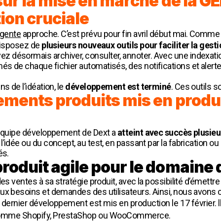
ur la mise en marche de la GE
ion cruciale
igente
approche. C’est prévu pour fin avril début mai. Comme
 disposez de
plusieurs nouveaux outils pour faciliter la ges
 désormais archiver, consulter, annoter. Avec une indexatio
 de chaque fichier automatisés, des notifications et alertes 
s de l’idéation, le
développement est terminé
. Ces outils s
ments produits mis en produ
l’équipe développement de Dext a
atteint avec succès plusieu
l’idée ou du concept, au test, en passant par la fabrication 
és.
oduit agile pour le domaine 
es ventes à sa stratégie produit, avec la possibilité d’émettr
ux besoins et demandes des utilisateurs. Ainsi, nous avons 
dernier développement est mis en production le 17 février.
omme Shopify, PrestaShop ou WooCommerce.