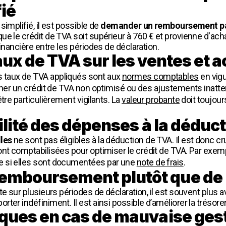
ié
implifié, il est possible de
demander un remboursement pa
e le crédit de TVA soit supérieur à 760 € et provienne d'acha
inancière entre les périodes de déclaration.
taux de TVA sur les ventes et 
s taux de TVA appliqués sont aux
normes comptables
en vigu
aîner un crédit de TVA non optimisé ou des ajustements inatte
tre particulièrement vigilants. La
valeur probante
doit toujour
ibilité des dépenses à la déduc
les
ne sont pas éligibles à la déduction de TVA. Il est donc cru
ont comptabilisées pour optimiser le crédit de TVA. Par exemp
e si elles sont documentées par une
note de frais
.
emboursement plutôt que de r
te sur plusieurs périodes de déclaration, il est souvent plus
porter indéfiniment. Il est ainsi possible d’améliorer la trésore
sques en cas de mauvaise gest