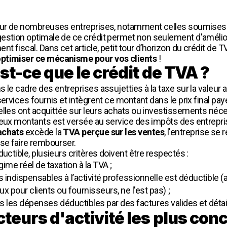
 pour de nombreuses entreprises, notamment celles soumises
gestion optimale de ce crédit permet non seulement d'améliore
 fiscal. Dans cet article, petit tour d’horizon du crédit de 
ptimiser ce mécanisme pour vos clients
!
est-ce que le crédit de TVA ?
 le cadre des entreprises assujetties à la taxe sur la valeur a
rvices fournis et intègrent ce montant dans le prix final payé p
elles ont acquittée sur leurs achats ou investissements nécess
 deux montants est versée au service des impôts des entrepr
achats
excède la
TVA perçue sur les ventes
, l'entreprise se
 se faire rembourser.
uctible, plusieurs critères doivent être respectés :
gime réel de taxation à la TVA ;
s indispensables à l’activité professionnelle est déductible 
 pour clients ou fournisseurs, ne l'est pas) ;
utes les dépenses déductibles par des factures valides et détai
cteurs d'activité les plus con