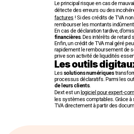
Le principal risque en cas de mauvai
détecte des erreurs ou des incohére
factures
! Si des crédits de TVA non
rembourser les montants indûment pe
En cas de déclaration tardive, d’omi
financières
. Des intérêts de retard
Enfin, un crédit de TVA mal géré peu
rapidement le remboursement de son c
prive son activité de liquidités ess
Les outils digitau
Les
solutions numériques
transfor
processus déclaratifs. Parmi les ou
de leurs clients
.
Dext est un
logiciel pour expert-co
les systèmes comptables. Grâce à
TVA directement à partir des docume