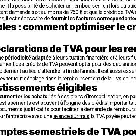
ement la possibilité de solliciter un remboursement lors du p
tant demandé soit au moins de 760 € et que le crédit de TVA 
s, il est nécessaire de
fournir les factures correspondante
es : comment optimiser le cr
 déclarations de TVA pour les
une
périodicité adaptée
à leur situation financière et à leurs 
rement des crédits de TVA peuvent opter pour des déclarati
idement au lieu d’attendre la fin de l’année. Il est aussi ess
éviter tout décalage dans le remboursement de la TVA collec
estissements éligibles
ocumenter les achats
liés à des biens d'immobilisation, en par
vestissements est souvent à l'origine des crédits importants
ocuments justificatifs pour faciliter la demande de rembour
r l’entreprise avec une
avance sur frais
, la TVA payée peut êt
comptes semestriels de TVA po