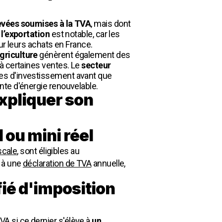
evées soumises à la TVA
, mais dont
 l’exportation
est notable, car les
ur leurs achats en France.
griculture
génèrent également des
à certaines ventes. Le
secteur
es d'investissement avant que
nte d'énergie renouvelable.
xpliquer son
 ou mini réel
scale
, sont éligibles au
t à une
déclaration de TVA
annuelle,
fié d'imposition
A si ce dernier s'élève à
un