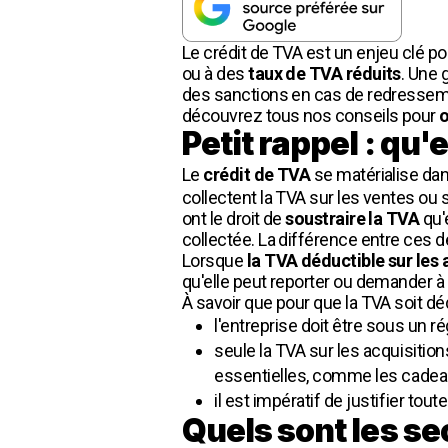
Le crédit de TVA est un enjeu clé
ou à des
taux de TVA réduits
. Une 
des sanctions en cas de redressement
découvrez tous nos conseils pour
o
Petit rappel : qu'
Le
crédit de TVA
se matérialise dans
collectent la TVA sur les ventes ou se
ont le droit de
soustraire la TVA
qu'
collectée. La différence entre ces
Lorsque
la TVA déductible sur les 
qu'elle peut reporter ou demander à
À savoir que pour que la TVA soit déd
l'entreprise doit être sous un ré
seule la TVA sur les acquisition
essentielles, comme les cadeaux
il est impératif de justifier to
Quels sont les se