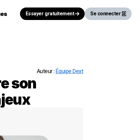
ces
Essayer gratuitement
Se connecter
Auteur :
Équipe Dext
re son
njeux