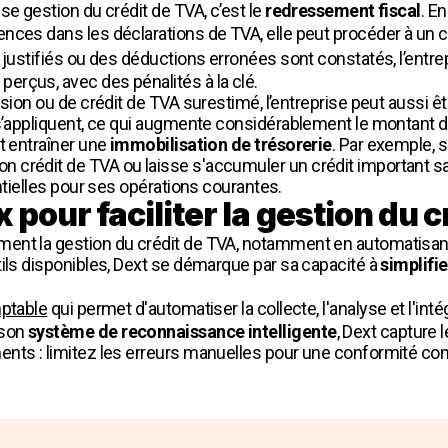
se gestion du crédit de TVA, c’est le
redressement fiscal
. En
nces dans les déclarations de TVA, elle peut procéder à un c
 justifiés ou des déductions erronées sont constatés, l’entre
rçus, avec des pénalités à la clé.
ssion ou de crédit de TVA surestimé, l’entreprise peut aussi 
 s’appliquent, ce qui augmente considérablement le montant dû 
t entraîner une
immobilisation de trésorerie
. Par exemple, 
rédit de TVA ou laisse s'accumuler un crédit important sans e
entielles pour ses opérations courantes.
x pour faciliter la gestion du 
ment la gestion du crédit de TVA, notamment en automatisant 
tils disponibles, Dext se démarque par sa capacité à
simplifi
mptable
qui permet d'automatiser la collecte, l'analyse et l'in
 son
système de reconnaissance intelligente
, Dext capture 
nts : limitez les erreurs manuelles pour une conformité com