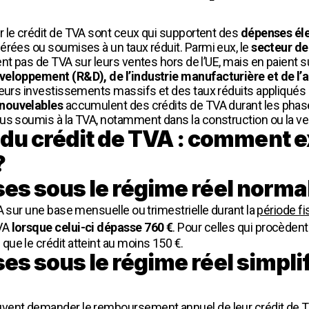
 le crédit de TVA sont ceux qui supportent des
dépenses él
érées ou soumises à un taux réduit. Parmi eux, le
secteur de
nt pas de TVA sur leurs ventes hors de l’UE, mais en paient s
veloppement (R&D), de l’industrie manufacturière et de l’a
leurs investissements massifs et des taux réduits appliqués 
enouvelables
accumulent des crédits de TVA durant les phas
us soumis à la TVA, notamment dans la construction ou la ve
u crédit de TVA : comment e
?
ses sous le régime réel normal
A sur une base mensuelle ou trimestrielle durant la
période fi
TVA
lorsque celui-ci dépasse 760 €
. Pour celles qui procèden
ue le crédit atteint au moins 150 €.
ses sous le régime réel simpli
vent demander le remboursement annuel de leur crédit de TV