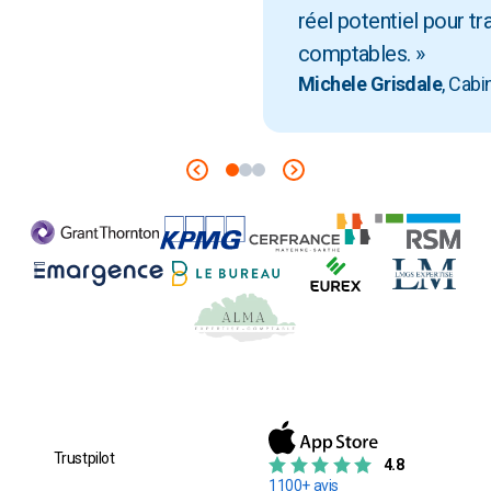
réel potentiel pour t
comptables. »
Michele Grisdale
, Cabi
Trustpilot
4.8
1100+ avis