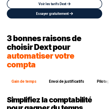
Voir les tarifs Dext
Essayer gratuitement
3 bonnes raisons de
choisir Dext pour
automatiser votre
compta
Gain de temps
Envoi de justificatifs
Pilotag
Simplifiez la comptabilité
pour gagner du temps