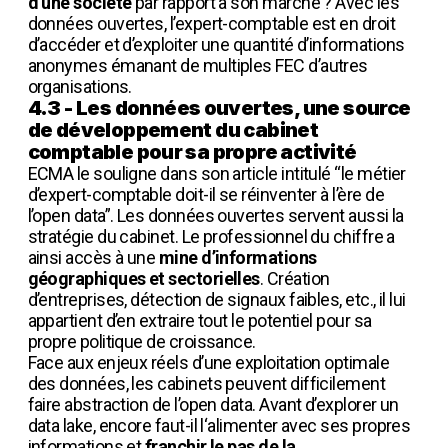
d’une société
par rapport à son marché ? Avec les
données ouvertes, l’expert-comptable est en droit
d’accéder et d’exploiter une quantité d’informations
anonymes émanant de multiples FEC d’autres
organisations.
4.3 - Les données ouvertes, une source
de développement du cabinet
comptable pour sa propre activité
ECMA le souligne dans son article intitulé “le métier
d’expert-comptable doit-il se réinventer à l’ère de
l’open data”. Les données ouvertes servent aussi la
stratégie du cabinet. Le professionnel du chiffre a
ainsi accès à une
mine d’informations
géographiques et sectorielles
. Création
d’entreprises, détection de signaux faibles, etc., il lui
appartient d’en extraire tout le potentiel pour sa
propre politique de croissance.
Face aux enjeux réels d’une exploitation optimale
des données, les cabinets peuvent difficilement
faire abstraction de l’open data. Avant d’explorer un
data lake, encore faut-il l‘alimenter avec ses propres
informations et
franchir le pas de la