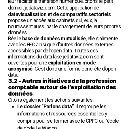
leur faciliter la transition numérique, citons le petit
dernier,
jedataviz.com
. Cette application de
datavisualisation et de comparatifs sectoriels
propose un accès aux cabinets qui, eux, la
nourrissent aussi par le chargement de leurs propres
données.
Réelle
base de données mutualisée
, elle s’alimente
avec les FEC ainsi que d’autres données externes
accessibles par de l’open data. Toutes ces
informations du data lake jedataviz.com sont
ouvertes pour une
exploitation en mode
anonymisé
. C’est donc une forme concrète d’open
data.
3.2 - Autres initiatives de la profession
comptable autour de l’exploitation des
données
Citons également les actions suivantes :
Le dossier “Parlons data”
. Il regroupe les
informations et ressources essentielles y
compris pour se former avec le CPFC ou l’école
de code Le Wagon.